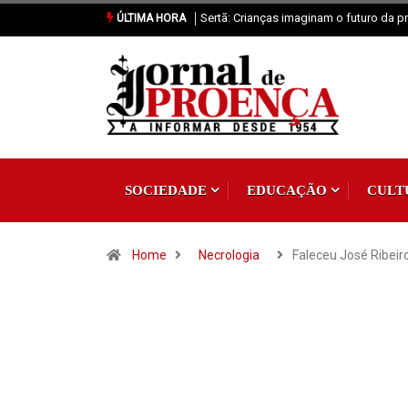
Sertã: Crianças imaginam o futuro da pr
ÚLTIMA HORA
SOCIEDADE
EDUCAÇÃO
CULT
Home
Necrologia
Faleceu José Ribeir