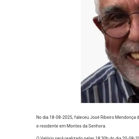
No dia 18-08-2025, faleceu José Ribeiro Mendonça 
e residente em Montes da Senhora.
O Velório será realizado pelas 18:30h do dia 20-08-2