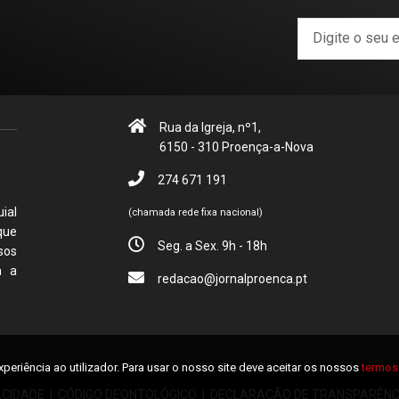
Rua da Igreja, nº1,
6150 - 310 Proença-a-Nova
274 671 191
ial
(chamada rede fixa nacional)
que
Seg. a Sex. 9h - 18h
sos
m a
redacao@jornalproenca.pt
xperiência ao utilizador. Para usar o nosso site deve aceitar os nossos
termos 
ACIDADE
|
CÓDIGO DEONTOLÓGICO
|
DECLARAÇÃO DE TRANSPARÊNC