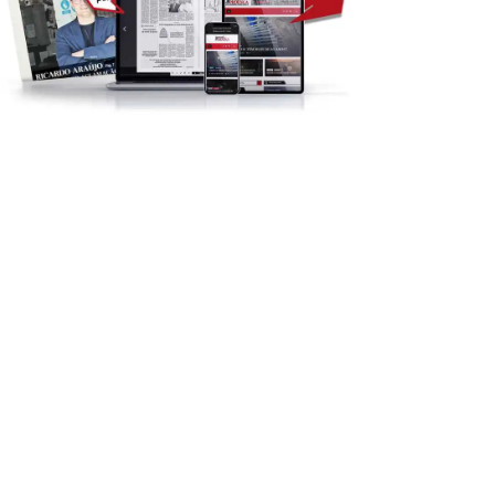
IGREJA
PARÓQUIAS
REGIÃO
SOCIEDADE
Proença-a-Nova: Paróquia
egião: GNR detém
vai celebrar Padroeira
speitos em flagrante por...
11:49 - 6 de Agosto, 2026
14:15 - 6 de Agosto, 2026