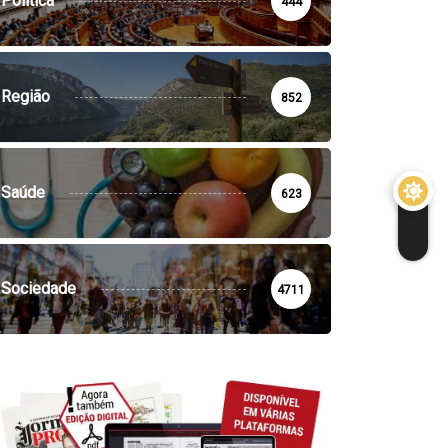
Política
444
Região
852
Saúde
623
Sociedade
4711