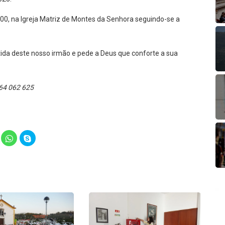
:00, na Igreja Matriz de Montes da Senhora seguindo-se a
tida deste nosso irmão e pede a Deus que conforte a sua
 964 062 625
lick
Click
Click
o
to
to
hare
share
share
n
on
on
elegram
WhatsApp
Skype
Opens
(Opens
(Opens
in
in
ew
new
new
indow)
window)
window)