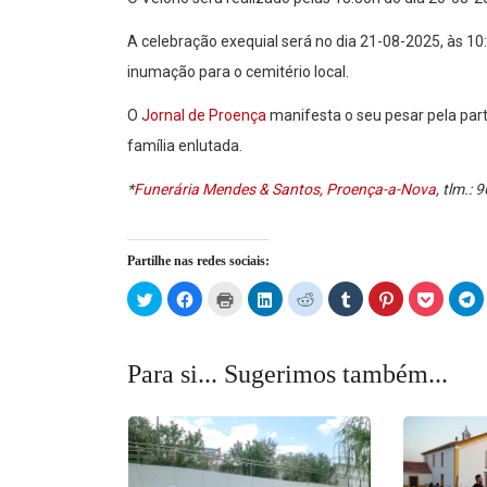
A celebração exequial será no dia 21-08-2025, às 10
inumação para o cemitério local.
O
Jornal de Proença
manifesta o seu pesar pela par
família enlutada.
*
Funerária Mendes & Santos, Proença-a-Nova
, tlm.:
Partilhe nas redes sociais:
Click
Click
Click
Click
Click
Click
Click
Click
C
to
to
to
to
to
to
to
to
t
share
share
print
share
share
share
share
share
s
on
on
(Opens
on
on
on
on
on
o
Twitter
Facebook
in
LinkedIn
Reddit
Tumblr
Pinterest
Pocket
T
(Opens
(Opens
new
(Opens
(Opens
(Opens
(Opens
(Opens
(
Para si... Sugerimos também...
in
in
window)
in
in
in
in
in
in
new
new
new
new
new
new
new
n
window)
window)
window)
window)
window)
window)
window)
w