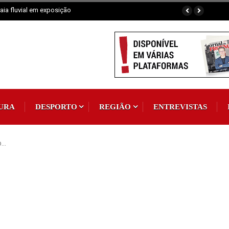
aia fluvial em exposição
Vila de Rei: 2.ª Neon Walk reuniu mais de 300 partici
URA
DESPORTO
REGIÃO
ENTREVISTAS
o…