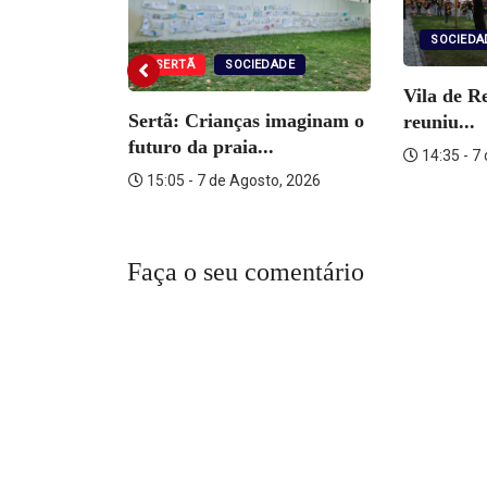
SOCIEDA
UIAS
SERTÃ
SOCIEDADE
Vila de R
 Paróquia
Sertã: Crianças imaginam o
reuniu...
oeira
futuro da praia...
14:35 - 7
o, 2026
15:05 - 7 de Agosto, 2026
Faça o seu comentário