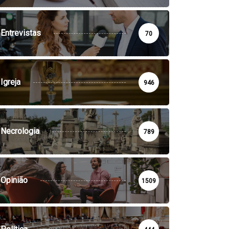
Entrevistas
70
Igreja
946
Necrologia
789
Opinião
1509