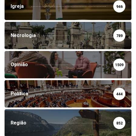
Igreja
946
Necrologia
789
Opinião
1509
Política
444
Região
852