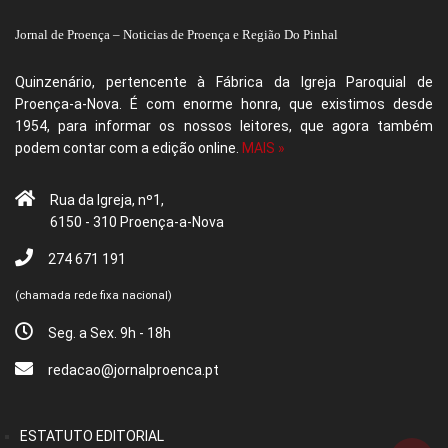
Jornal de Proença – Noticias de Proença e Região Do Pinhal
Quinzenário, pertencente à Fábrica da Igreja Paroquial de
Proença-a-Nova. É com enorme honra, que existimos desde
1954, para informar os nossos leitores, que agora também
podem contar com a edição online.
MAIS »
Rua da Igreja, nº1,
6150 - 310 Proença-a-Nova
274 671 191
(chamada rede fixa nacional)
Seg. a Sex. 9h - 18h
redacao@jornalproenca.pt
ESTATUTO EDITORIAL