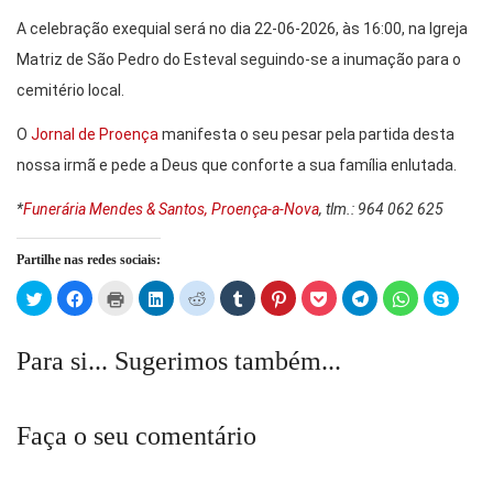
A celebração exequial será no dia 22-06-2026, às 16:00, na Igreja
Matriz de São Pedro do Esteval seguindo-se a inumação para o
cemitério local.
O
Jornal de Proença
manifesta o seu pesar pela partida desta
nossa irmã e pede a Deus que conforte a sua família enlutada.
*
Funerária Mendes & Santos, Proença-a-Nova
, tlm.: 964 062 625
Partilhe nas redes sociais:
Click
Click
Click
Click
Click
Click
Click
Click
Click
Click
Click
to
to
to
to
to
to
to
to
to
to
to
share
share
print
share
share
share
share
share
share
share
share
on
on
(Opens
on
on
on
on
on
on
on
on
Twitter
Facebook
in
LinkedIn
Reddit
Tumblr
Pinterest
Pocket
Telegram
WhatsApp
Skype
Para si... Sugerimos também...
(Opens
(Opens
new
(Opens
(Opens
(Opens
(Opens
(Opens
(Opens
(Opens
(Open
in
in
window)
in
in
in
in
in
in
in
in
new
new
new
new
new
new
new
new
new
new
window)
window)
window)
window)
window)
window)
window)
window)
window)
windo
Faça o seu comentário