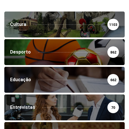
Cultura
1103
Desporto
862
Educação
662
Entrevistas
70