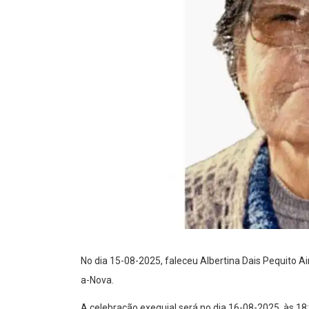
No dia 15-08-2025, faleceu Albertina Dais Pequito A
a-Nova.
A celebração exequial será no dia 16-08-2025, às 18