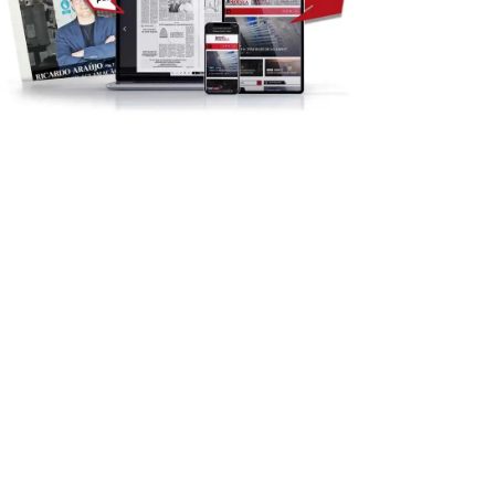
Vila de Rei: 2.ª Neon Walk
reuniu...
SERTÃ
SOCIEDADE
14:35 - 7 de Agosto, 2026
rtã: Crianças imaginam o
turo da praia...
15:05 - 7 de Agosto, 2026