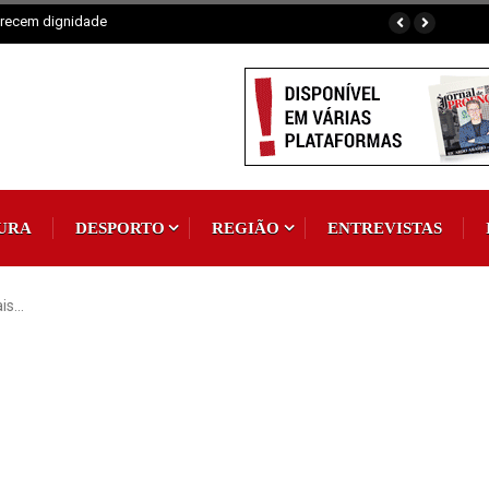
IX Domingo Tempo Comum
URA
DESPORTO
REGIÃO
ENTREVISTAS
ais…