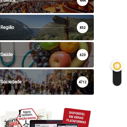
Política
444
Região
852
Saúde
623
Sociedade
4712
SOCIEDADE
VILA DE REI