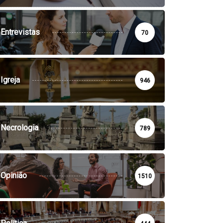
Entrevistas
70
Igreja
946
Necrologia
789
Opinião
1510