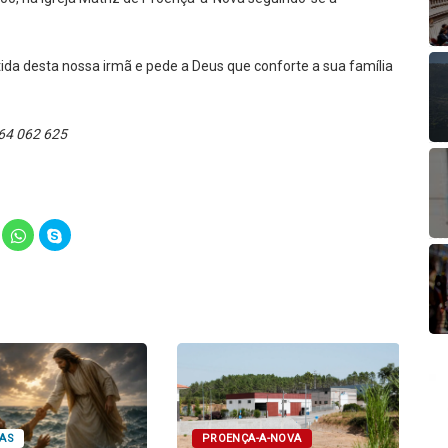
ida desta nossa irmã e pede a Deus que conforte a sua família
 964 062 625
lick
Click
Click
o
to
to
hare
share
share
n
on
on
elegram
WhatsApp
Skype
Opens
(Opens
(Opens
in
in
ew
new
new
indow)
window)
window)
PROENÇA-A-NOVA
AS