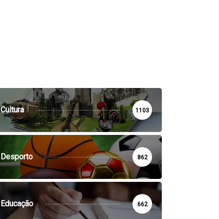
Cultura
1103
Desporto
862
Educação
662