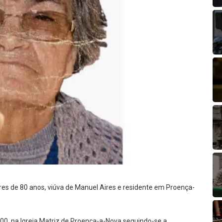
ires de 80 anos, viúva de Manuel Aires e residente em Proença-
:00, na Igreja Matriz de Proença-a-Nova seguindo-se a