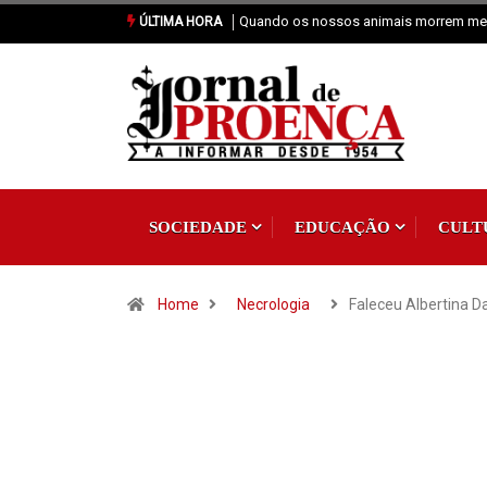
Quando os nossos animais morrem merecem dignidade
Vai Acontecer X
ÚLTIMA HORA
SOCIEDADE
EDUCAÇÃO
CULT
Home
Necrologia
Faleceu Albertina D