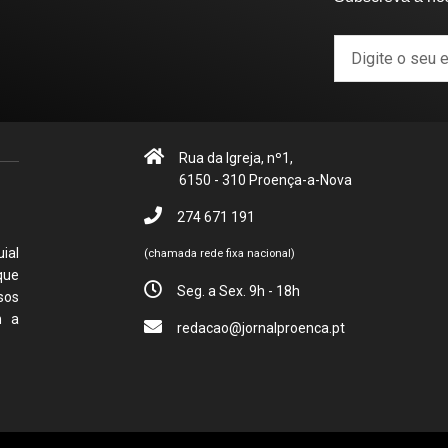
Rua da Igreja, nº1,
6150 - 310 Proença-a-Nova
274 671 191
ial
(chamada rede fixa nacional)
que
Seg. a Sex. 9h - 18h
sos
m a
redacao@jornalproenca.pt