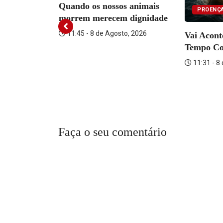
Quando os nossos animais
PROENÇA
morrem merecem dignidade
Neon Walk
11:45 - 8 de Agosto, 2026
Vai Acon
Tempo C
o, 2026
11:31 - 8
Faça o seu comentário