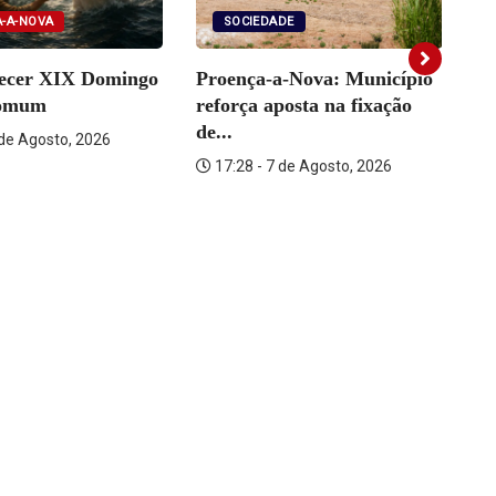
SOCIEDADE
-A-NOVA
Proença-a-Nova: Município
tecer XIX Domingo
reforça aposta na fixação
omum
de...
 de Agosto, 2026
Se
17:28 - 7 de Agosto, 2026
fu