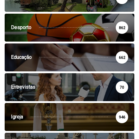
Desporto
862
Educação
662
Entrevistas
70
Igreja
946