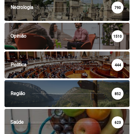
Necrologia
790
Opinião
1510
Política
444
Região
852
Saúde
623