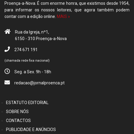
Proença-a-Nova. É com enorme honra, que existimos desde 1954,
para informar os nossos leitores, que agora também podem
contar com a edição online.
MAIS »
Rua da Igreja, nº1,
6150 - 310 Proença-a-Nova
274 671 191
(chamada rede fixa nacional)
Seg. a Sex. 9h - 18h
redacao@jornalproenca.pt
ESTATUTO EDITORIAL
SOBRE NÓS
CONTACTOS
PUBLICIDADE E ANÚNCIOS