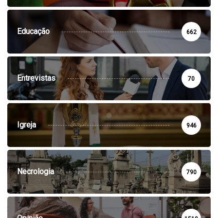
Educação
662
Entrevistas
70
Igreja
946
Necrologia
790