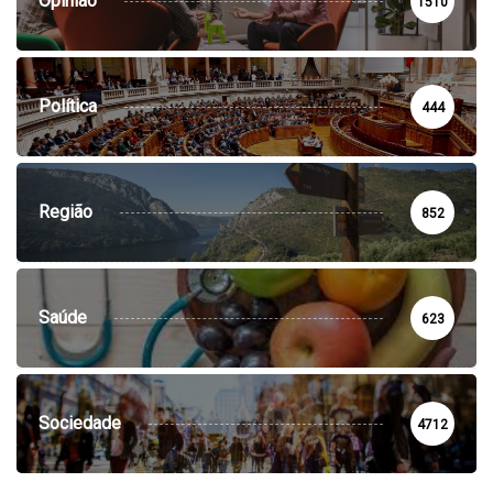
Opinião
1510
Política
444
Região
852
Saúde
623
Sociedade
4712