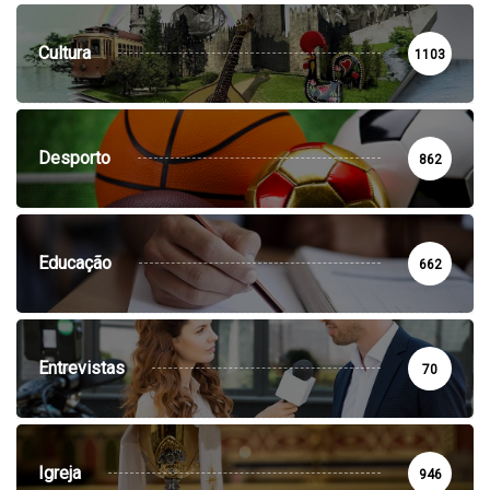
Cultura
1103
Desporto
862
Educação
662
Entrevistas
70
Igreja
946