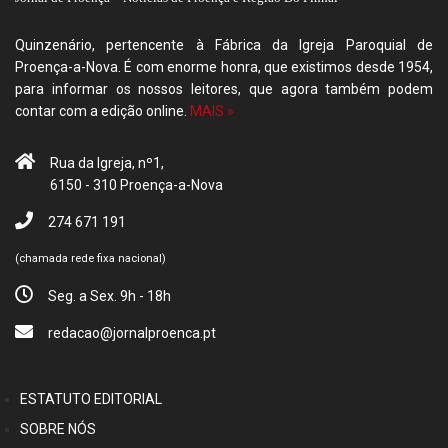
Quinzenário, pertencente à Fábrica da Igreja Paroquial de
Proença-a-Nova. É com enorme honra, que existimos desde 1954,
para informar os nossos leitores, que agora também podem
contar com a edição online.
MAIS »
Rua da Igreja, nº1,
6150 - 310 Proença-a-Nova
274 671 191
(chamada rede fixa nacional)
Seg. a Sex. 9h - 18h
redacao@jornalproenca.pt
ESTATUTO EDITORIAL
SOBRE NÓS