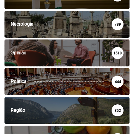
Necrologia
789
Opinião
1510
Política
444
Região
852