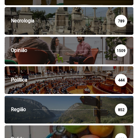
Necrologia
789
Opinião
1509
Política
444
Região
852