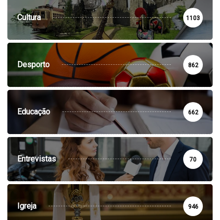
Cultura
1103
Desporto
862
Educação
662
Entrevistas
70
Igreja
946