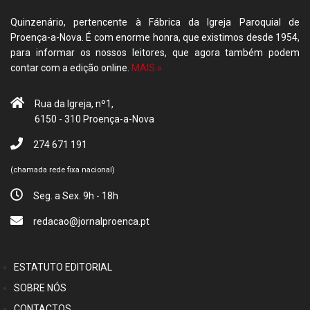
Quinzenário, pertencente à Fábrica da Igreja Paroquial de
Proença-a-Nova. É com enorme honra, que existimos desde 1954,
para informar os nossos leitores, que agora também podem
contar com a edição online.
MAIS »
Rua da Igreja, nº1,
6150 - 310 Proença-a-Nova
274 671 191
(chamada rede fixa nacional)
Seg. a Sex. 9h - 18h
redacao@jornalproenca.pt
ESTATUTO EDITORIAL
SOBRE NÓS
CONTACTOS