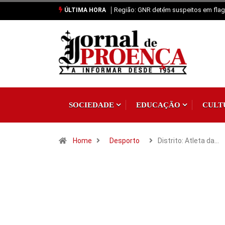
Região: GNR detém suspeitos em flagr
ÚLTIMA HORA
SOCIEDADE
EDUCAÇÃO
CULT
Home
Desporto
Distrito: Atleta da…