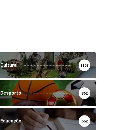
Cultura
1103
Desporto
862
Educação
662