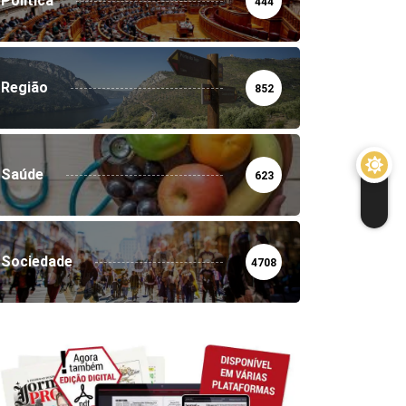
Política
444
Região
852
Saúde
623
Sociedade
4708