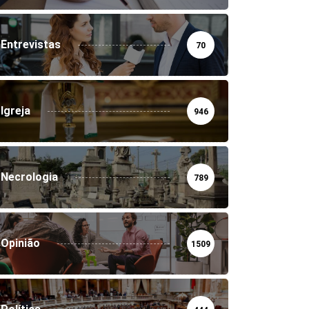
Entrevistas
70
Igreja
946
Necrologia
789
Opinião
1509