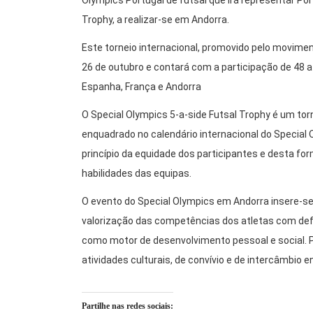
Olympics Portugal de futsal que irá representar Por
Trophy, a realizar-se em Andorra.
Este torneio internacional, promovido pelo movimen
26 de outubro e contará com a participação de 48 at
Espanha, França e Andorra
O Special Olympics 5-a-side Futsal Trophy é um torn
enquadrado no calendário internacional do Special
princípio da equidade dos participantes e desta f
habilidades das equipas.
O evento do Special Olympics em Andorra insere-s
valorização das competências dos atletas com defi
como motor de desenvolvimento pessoal e social. Pa
atividades culturais, de convívio e de intercâmbio 
Partilhe nas redes sociais: