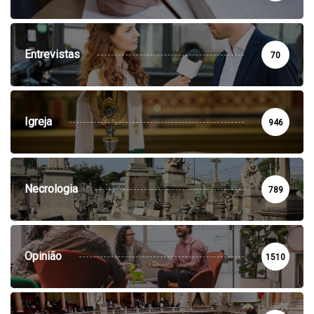
Entrevistas
70
Igreja
946
Necrologia
789
Opinião
1510