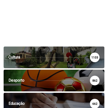
Cultura
1103
Desporto
862
Educação
662