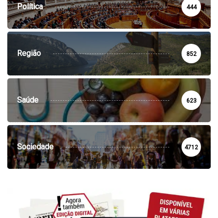
Política
444
Região
852
Saúde
623
Sociedade
4712