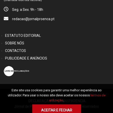
(chamada rede fixa nacional)
Seg. a Sex. 9h - 18h
redacao@jornalproenca.pt
ESTATUTO EDITORIAL
SOBRE NÓS
CONTACTOS
PUBLICIDADE E ANÚNCIOS
Este site usa cookies para garantir uma melhor experiência ao
TERMOS E PRIVACIDADE
|
CÓDIGO DEONTOLÓGICO
|
utilizador. Para usar o nosso site deve aceitar os nossos
termos de
utilização
.
DECLARAÇÃO DE TRANSPARÊNCIA
Jornal de Proença © 2026 Alguns direitos reservados
ACEITAR E FECHAR