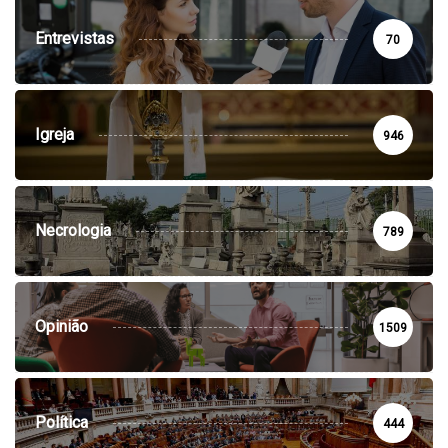
Entrevistas
70
Igreja
946
Necrologia
789
Opinião
1509
Política
444