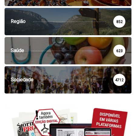
Região
852
Saúde
623
Sociedade
4712