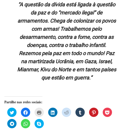
“A questão da dívida está ligada à questão
da paz e do “mercado ilegal” de
armamentos. Chega de colonizar os povos
com armas! Trabalhemos pelo
desarmamento, contra a fome, contra as
doenças, contra o trabalho infantil.
Rezemos pela paz em todo o mundo! Paz
na martirizada Ucrânia, em Gaza, Israel,
Mianmar, Kivu do Norte e em tantos países
que estão em guerra.”
Partilhe nas redes sociais:
Click
Click
Click
Click
Click
Click
Click
Click
to
to
to
to
to
to
to
to
share
share
print
share
share
share
share
share
on
on
(Opens
on
on
on
on
on
Click
Click
Click
Twitter
Facebook
in
LinkedIn
Reddit
Tumblr
Pinterest
Pocket
to
to
to
(Opens
(Opens
new
(Opens
(Opens
(Opens
(Opens
(Opens
share
share
share