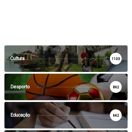
Cultura
1103
Desporto
862
Educação
662