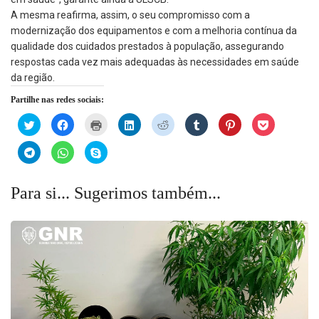
A mesma reafirma, assim, o seu compromisso com a
modernização dos equipamentos e com a melhoria contínua da
qualidade dos cuidados prestados à população, assegurando
respostas cada vez mais adequadas às necessidades em saúde
da região.
Partilhe nas redes sociais:
Click
Click
Click
Click
Click
Click
Click
Click
to
to
to
to
to
to
to
to
share
share
print
share
share
share
share
share
on
on
(Opens
on
on
on
on
on
Click
Click
Click
Twitter
Facebook
in
LinkedIn
Reddit
Tumblr
Pinterest
Pocket
to
to
to
(Opens
(Opens
new
(Opens
(Opens
(Opens
(Opens
(Opens
share
share
share
in
in
window)
in
in
in
in
in
on
on
on
new
new
new
new
new
new
new
Telegram
WhatsApp
Skype
Para si... Sugerimos também...
window)
window)
window)
window)
window)
window)
window)
(Opens
(Opens
(Opens
in
in
in
new
new
new
window)
window)
window)