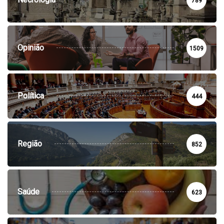
789
Opinião
1509
Política
444
Região
852
Saúde
623