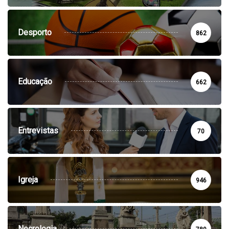
Desporto
862
Educação
662
Entrevistas
70
Igreja
946
Necrologia