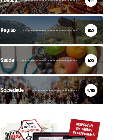
Política
444
Região
852
Saúde
623
Sociedade
4708