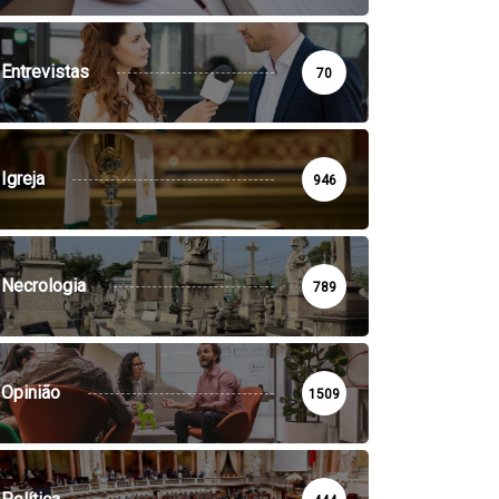
Entrevistas
70
Igreja
946
Necrologia
789
Opinião
1509