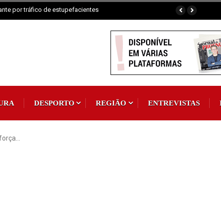
Padroeira
URA
DESPORTO
REGIÃO
ENTREVISTAS
eforça…