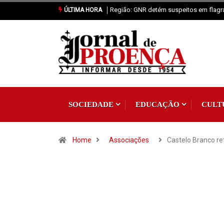
Proença-a-Nova: Paróquia vai celebrar 
ÚLTIMA HORA
SOCIEDADE
EDUCAÇÃO
CULT
Home
Associações
Castelo Branco r