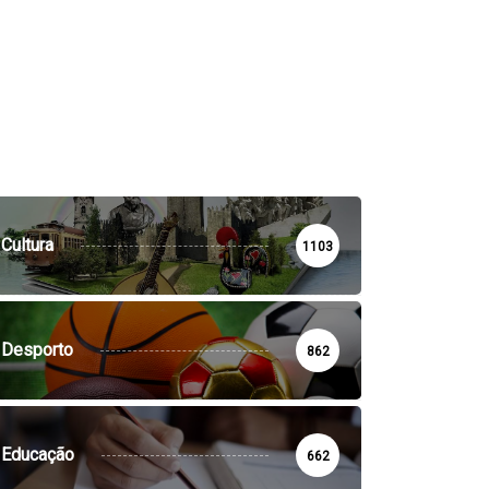
Cultura
1103
Desporto
862
Educação
662