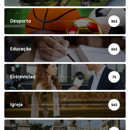
Desporto
862
Educação
662
Entrevistas
70
Igreja
945