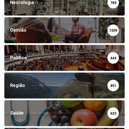
Necrologia
789
Opinião
1509
Política
444
Região
851
Saúde
623