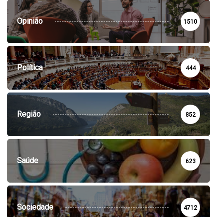
Opinião
1510
Política
444
Região
852
Saúde
623
Sociedade
4712