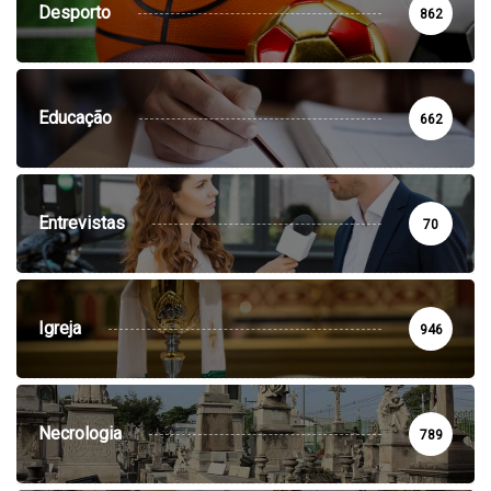
Desporto
862
Educação
662
Entrevistas
70
Igreja
946
Necrologia
789