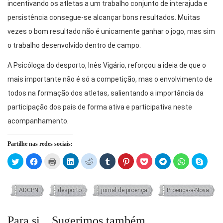
incentivando os atletas a um trabalho conjunto de interajuda e
persistência consegue-se alcançar bons resultados. Muitas
vezes o bom resultado não é unicamente ganhar o jogo, mas sim
o trabalho desenvolvido dentro de campo.
A Psicóloga do desporto, Inês Vigário, reforçou a ideia de que o
mais importante não é só a competição, mas o envolvimento de
todos na formação dos atletas, salientando a importância da
participação dos pais de forma ativa e participativa neste
acompanhamento.
Partilhe nas redes sociais:
Click
Click
Click
Click
Click
Click
Click
Click
Click
Click
Click
to
to
to
to
to
to
to
to
to
to
to
share
share
print
share
share
share
share
share
share
share
share
on
on
(Opens
on
on
on
on
on
on
on
on
Twitter
Facebook
in
LinkedIn
Reddit
Tumblr
Pinterest
Pocket
Telegram
WhatsApp
Skype
(Opens
(Opens
new
(Opens
(Opens
(Opens
(Opens
(Opens
(Opens
(Opens
(Open
ADCPN
desporto
jornal de proença
Proença-a-Nova
in
in
window)
in
in
in
in
in
in
in
in
new
new
new
new
new
new
new
new
new
new
window)
window)
window)
window)
window)
window)
window)
window)
window)
windo
Para si... Sugerimos também...