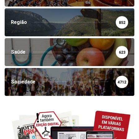
Região
852
Saúde
623
Sociedade
4712