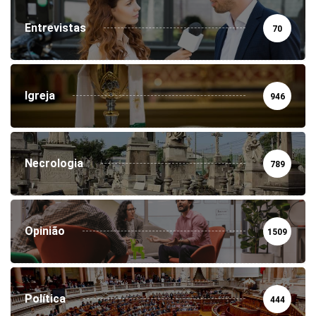
Entrevistas
70
Igreja
946
Necrologia
789
Opinião
1509
Política
444