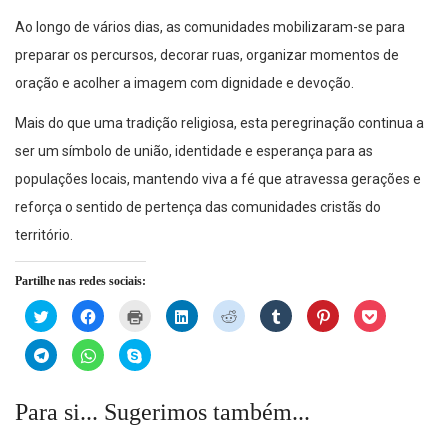
Ao longo de vários dias, as comunidades mobilizaram-se para
preparar os percursos, decorar ruas, organizar momentos de
oração e acolher a imagem com dignidade e devoção.
Mais do que uma tradição religiosa, esta peregrinação continua a
ser um símbolo de união, identidade e esperança para as
populações locais, mantendo viva a fé que atravessa gerações e
reforça o sentido de pertença das comunidades cristãs do
território.
Partilhe nas redes sociais:
Click
Click
Click
Click
Click
Click
Click
Click
to
to
to
to
to
to
to
to
share
share
print
share
share
share
share
share
on
on
(Opens
on
on
on
on
on
Click
Click
Click
Twitter
Facebook
in
LinkedIn
Reddit
Tumblr
Pinterest
Pocket
to
to
to
(Opens
(Opens
new
(Opens
(Opens
(Opens
(Opens
(Opens
share
share
share
in
in
window)
in
in
in
in
in
on
on
on
new
new
new
new
new
new
new
Telegram
WhatsApp
Skype
Para si... Sugerimos também...
window)
window)
window)
window)
window)
window)
window)
(Opens
(Opens
(Opens
in
in
in
new
new
new
window)
window)
window)