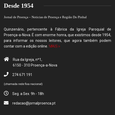
Desde 1954
Jornal de Proença – Noticias de Proença e Região Do Pinhal
Quinzenário, pertencente à Fábrica da Igreja Paroquial de
Proença-a-Nova. É com enorme honra, que existimos desde 1954,
para informar os nossos leitores, que agora também podem
contar com a edição online.
MAIS »
Rua da Igreja, nº1,
6150 - 310 Proença-a-Nova
274 671 191
(chamada rede fixa nacional)
Seg. a Sex. 9h - 18h
redacao@jornalproenca.pt