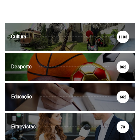
Cultura
1103
Desporto
862
Educação
662
Entrevistas
70