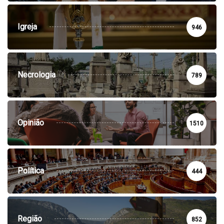
Igreja
946
Necrologia
789
Opinião
1510
Política
444
Região
852