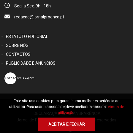
Seg. a Sex. 9h - 18h
redacao@jornalproenca.pt
ESTATUTO EDITORIAL
SOBRE NÓS
CONTACTOS
PUBLICIDADE E ANÚNCIOS
Este site usa cookies para garantir uma melhor experiência ao
TERMOS E PRIVACIDADE
|
CÓDIGO DEONTOLÓGICO
|
utilizador. Para usar o nosso site deve aceitar os nossos
termos de
utilização
.
DECLARAÇÃO DE TRANSPARÊNCIA
Jornal de Proença © 2026 Alguns direitos reservados
ACEITAR E FECHAR