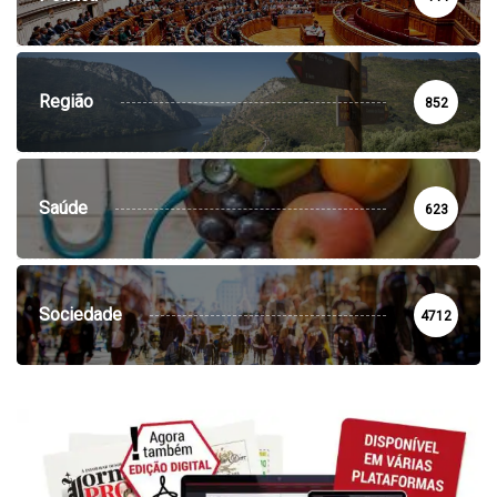
Região
852
Saúde
623
Sociedade
4712