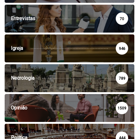
Entrevistas
70
Igreja
946
Necrologia
789
Opinião
1509
Política
444