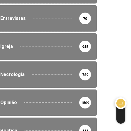
Entrevistas
70
Igreja
945
Necrologia
789
Opinião
1509
Política
444