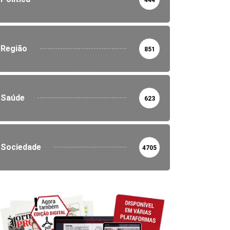
Região
851
Saúde
623
Sociedade
4705