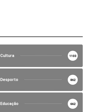
Cultura
1103
Desporto
862
Educação
662