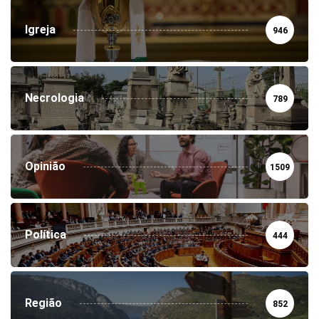
Igreja
946
Necrologia
789
Opinião
1509
Política
444
Região
852