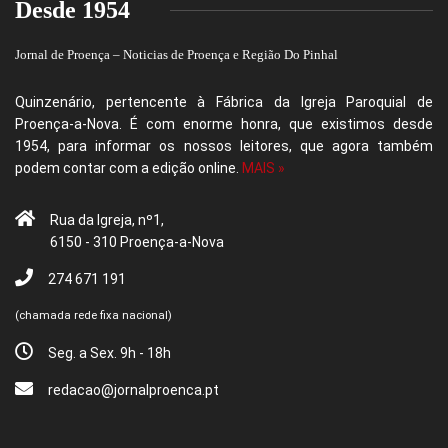
Desde 1954
Jornal de Proença – Noticias de Proença e Região Do Pinhal
Quinzenário, pertencente à Fábrica da Igreja Paroquial de
Proença-a-Nova. É com enorme honra, que existimos desde
1954, para informar os nossos leitores, que agora também
podem contar com a edição online.
MAIS »
Rua da Igreja, nº1,
6150 - 310 Proença-a-Nova
274 671 191
(chamada rede fixa nacional)
Seg. a Sex. 9h - 18h
redacao@jornalproenca.pt