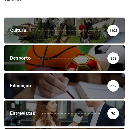
Cultura
1103
Desporto
862
Educação
662
Entrevistas
70