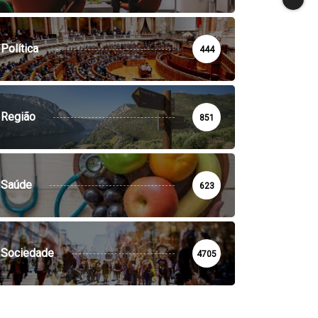
Política
444
Região
851
Saúde
623
Sociedade
4705