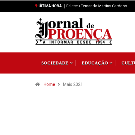
Faleceu Fernando Martins Cardoso
Vila de Rei: Casa dos Amigos do
ÚLTIMA HORA
Pisão vence Torneio de Futsal
Interassociações
SOCIEDADE
EDUCAÇÃO
CULT
Home
Maio 2021