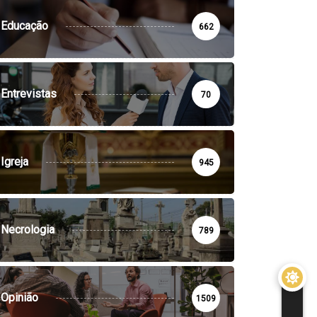
Educação
662
Entrevistas
70
Igreja
945
Necrologia
789
Opinião
1509