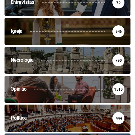
Entrevistas
70
Igreja
946
Necrologia
790
Opinião
1510
Política
444