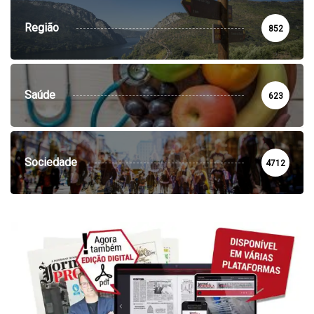
Região
852
Saúde
623
Sociedade
4712