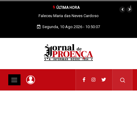
ÚLTIMA HORA
eu Maria das Neves Cardoso
Quando os nossos animais
morrem merecem dignidade
Segunda, 10 Ago.2026 - 10:50:07