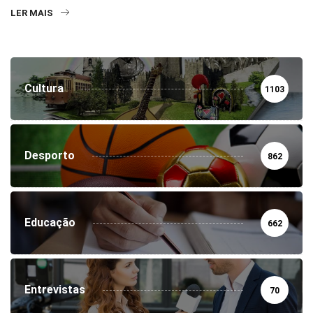
LER MAIS
Cultura
1103
Desporto
862
Educação
662
Entrevistas
70