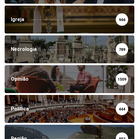
Igreja
946
Necrologia
789
Opinião
1509
Política
444
Região