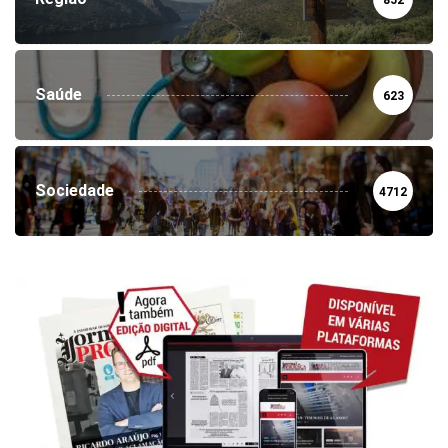
852
Saúde
623
Sociedade
4712