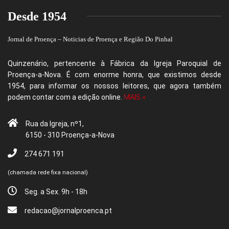
Desde 1954
Jornal de Proença – Noticias de Proença e Região Do Pinhal
Quinzenário, pertencente à Fábrica da Igreja Paroquial de
Proença-a-Nova. É com enorme honra, que existimos desde
1954, para informar os nossos leitores, que agora também
podem contar com a edição online.
MAIS »
Rua da Igreja, nº1,
6150 - 310 Proença-a-Nova
274 671 191
(chamada rede fixa nacional)
Seg. a Sex. 9h - 18h
redacao@jornalproenca.pt