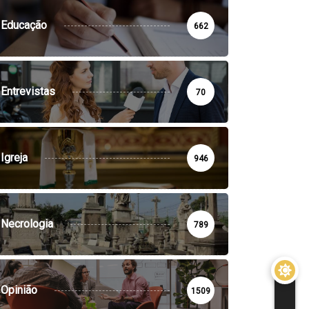
Educação
662
Entrevistas
70
Igreja
946
Necrologia
789
Opinião
1509