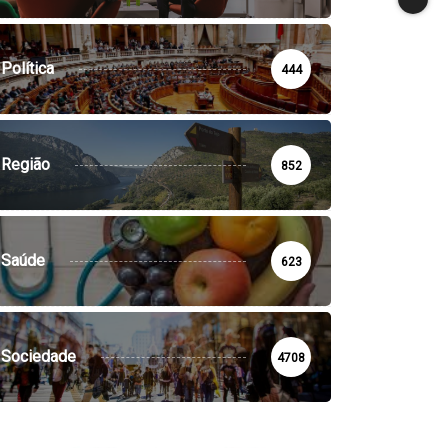
Política
444
Região
852
Saúde
623
Sociedade
4708