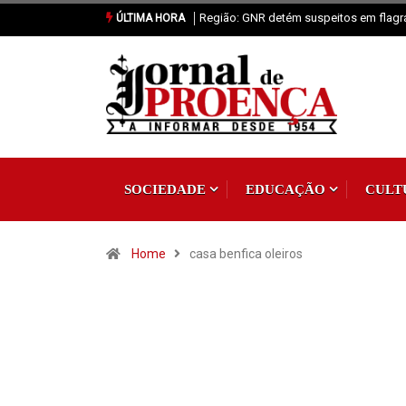
eitos em flagrante por tráfico de estupefacientes
Proença-a-Nova: Paróquia v
ÚLTIMA HORA
SOCIEDADE
EDUCAÇÃO
CULT
Home
casa benfica oleiros