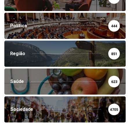
Política
444
Região
851
Saúde
623
Sociedade
4705