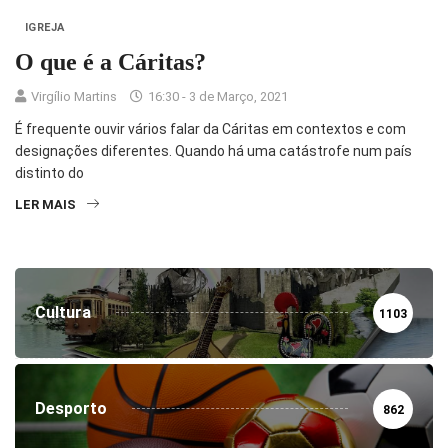
IGREJA
O que é a Cáritas?
Virgílio Martins
16:30 - 3 de Março, 2021
É frequente ouvir vários falar da Cáritas em contextos e com
designações diferentes. Quando há uma catástrofe num país
distinto do
LER MAIS
Cultura
1103
Desporto
862