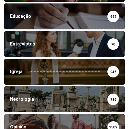
Educação
662
Entrevistas
70
Igreja
945
Necrologia
789
Opinião
1509