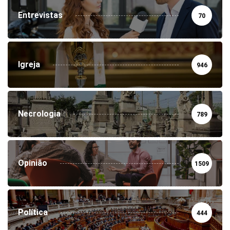
Entrevistas
70
Igreja
946
Necrologia
789
Opinião
1509
Política
444