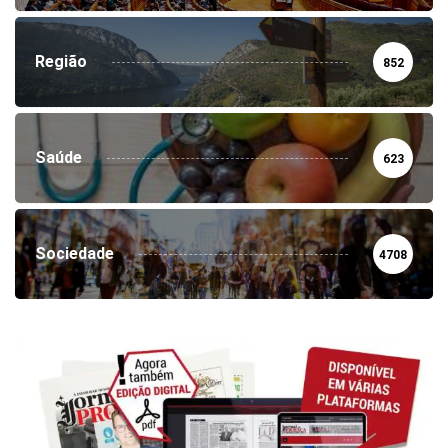
Região
852
Saúde
623
Sociedade
4708