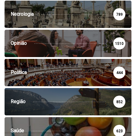
Necrologia
789
Opinião
1510
Política
444
Região
852
Saúde
623