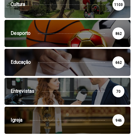
Cultura
1103
Desporto
862
Educação
662
Entrevistas
70
Igreja
946