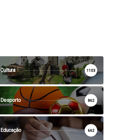
Cultura
1103
Desporto
862
Educação
662