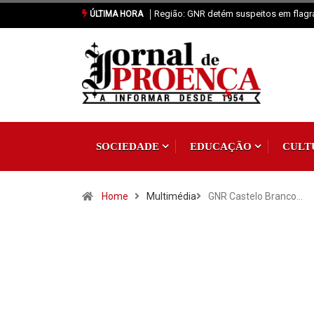
Proença-a-Nova: Paróquia vai celebrar 
ÚLTIMA HORA
SOCIEDADE
EDUCAÇÃO
CULT
Home
Multimédia
GNR Castelo Branco…