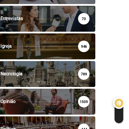
Entrevistas
70
Igreja
946
Necrologia
789
Opinião
1509