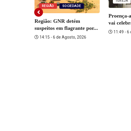
IGREJA
REGIÃO
SOCIEDADE
Proença-
Região: GNR detém
vai celeb
suspeitos em flagrante por...
11:49 - 6
14:15 - 6 de Agosto, 2026
o Martins
o, 2026