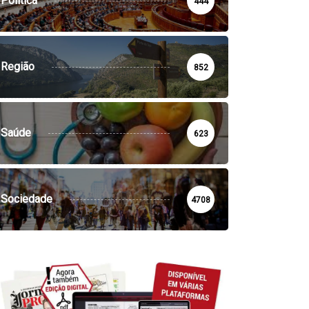
Política
444
SOCIEDADE
VILA DE REI
la de Rei: Concurso de
NECROLOGIA
Região
tografia já...
852
10:44 - 6 de Agosto, 2026
Faleceu Fernando Martins
Cardoso
Saúde
17:13 - 5 de Agosto, 2026
623
Sociedade
4708