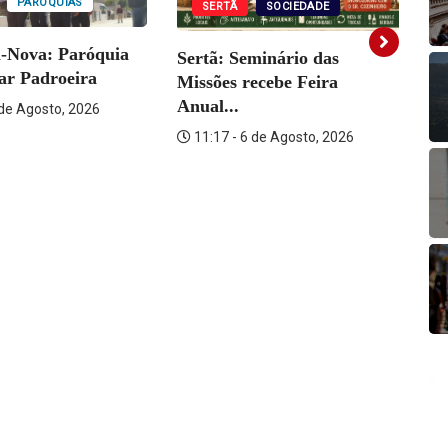
PARÓQUIAS
SERTÃ
SOCIEDADE
a-Nova: Paróquia
Sertã: Seminário das
Vi
rar Padroeira
Missões recebe Feira
Fo
Anual...
 de Agosto, 2026
11:17 - 6 de Agosto, 2026