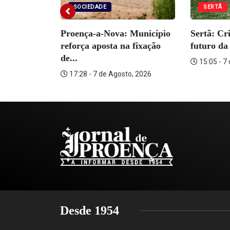
SOCIEDADE
SERTÃ
DADE
Proença-a-Nova: Município
Sertã: Cr
tém
reforça aposta na fixação
futuro da 
ante por...
de...
15:05 - 7
o, 2026
17:28 - 7 de Agosto, 2026
Desde 1954