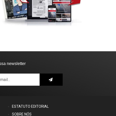
SOCIEDADE
VILA DE REI
REGIÃO
SOCIEDADE
la de Rei monitoriza gás
Região: GNR detém
dão
suspeitos em flagrante por..
12:21 - 7 de Agosto, 2026
14:15 - 6 de Agosto, 2026
ssa newsletter
ESTATUTO EDITORIAL
SOBRE NÓS