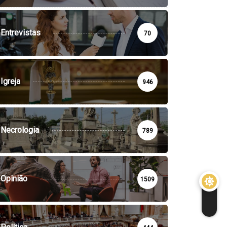
Entrevistas
70
Igreja
946
Necrologia
789
Opinião
1509