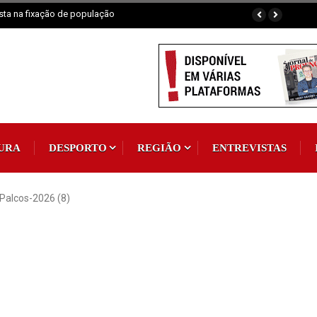
aia fluvial em exposição
URA
DESPORTO
REGIÃO
ENTREVISTAS
Palcos-2026 (8)