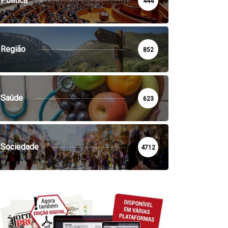
Política
444
Região
852
Saúde
623
Sociedade
4712