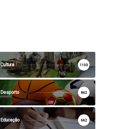
Cultura
1103
Desporto
862
Educação
662