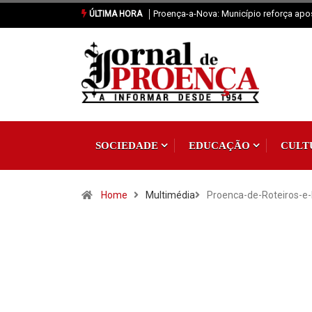
eforça aposta na fixação de população
Sertã: Crianças imaginam o futuro da pr
ÚLTIMA HORA
SOCIEDADE
EDUCAÇÃO
CULT
Home
Multimédia
Proenca-de-Roteiros-e-