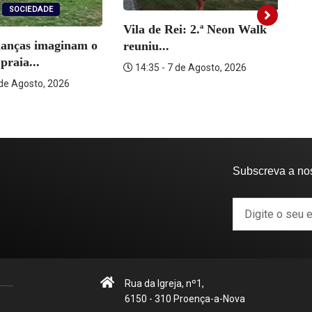
SOCIEDADE
Vila de Rei: 2.ª Neon Walk
ianças imaginam o
reuniu...
Vi
praia...
14:35 - 7 de Agosto, 2026
ra
 de Agosto, 2026
Subscreva a no
Rua da Igreja, nº1,
6150 - 310 Proença-a-Nova