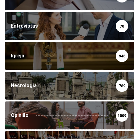
Entrevistas
70
Igreja
946
Necrologia
789
Opinião
1509