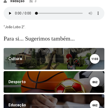
Redação
3
“João Lobo 2”.
Para si... Sugerimos também...
Cultura
1103
Desporto
862
Educação
662