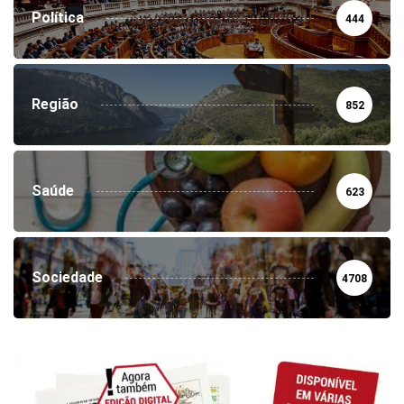
Política
444
Região
852
Saúde
623
Sociedade
4708