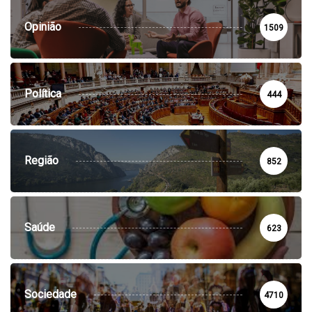
Opinião
1509
Política
444
Região
852
Saúde
623
Sociedade
4710