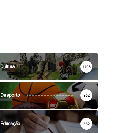
Cultura
1103
Desporto
862
Educação
662