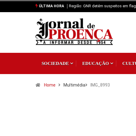
Região: GNR detém suspeitos em flagr
ÚLTIMA HORA
SOCIEDADE
EDUCAÇÃO
CULT
Home
Multimédia
IMG_8993