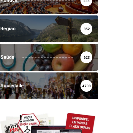
Política
444
Região
852
Saúde
623
Sociedade
4708