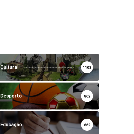
Cultura
1103
Desporto
862
Educação
662