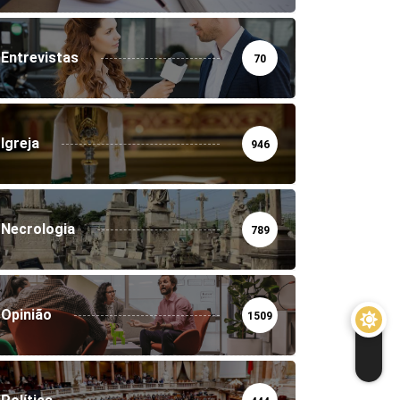
Entrevistas
70
Igreja
946
Necrologia
789
Opinião
1509