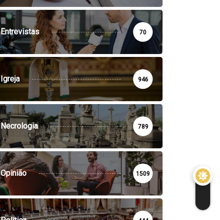
Entrevistas
70
Igreja
946
Necrologia
789
Opinião
1509