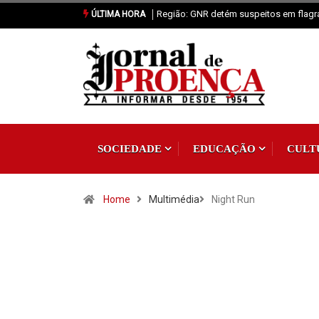
s em flagrante por tráfico de estupefacientes
Proença-a-Nova: Paróquia vai c
ÚLTIMA HORA
SOCIEDADE
EDUCAÇÃO
CULT
Home
Multimédia
Night Run