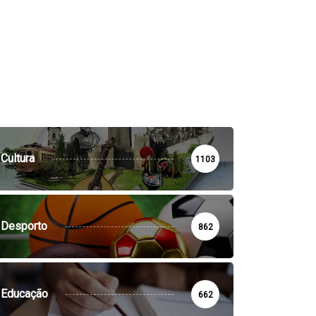
Cultura
1103
Desporto
862
Educação
662