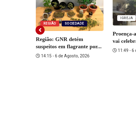
IGREJA
REGIÃO
SOCIEDADE
Proença-
Região: GNR detém
vai celeb
suspeitos em flagrante por...
11:49 - 6
14:15 - 6 de Agosto, 2026
o Martins
o, 2026