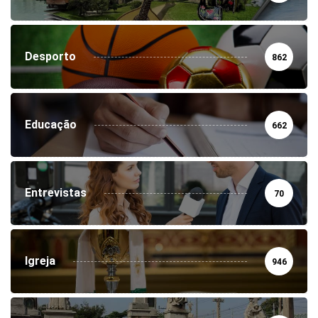
Desporto
862
Educação
662
Entrevistas
70
Igreja
946