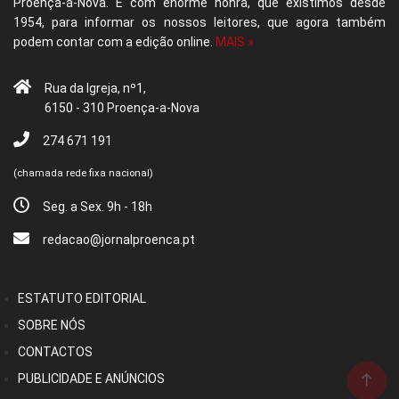
Proença-a-Nova. É com enorme honra, que existimos desde
1954, para informar os nossos leitores, que agora também
podem contar com a edição online.
MAIS »
Rua da Igreja, nº1,
6150 - 310 Proença-a-Nova
274 671 191
(chamada rede fixa nacional)
Seg. a Sex. 9h - 18h
redacao@jornalproenca.pt
ESTATUTO EDITORIAL
SOBRE NÓS
CONTACTOS
PUBLICIDADE E ANÚNCIOS