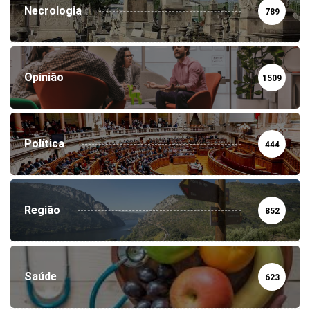
Necrologia
789
Opinião
1509
Política
444
Região
852
Saúde
623