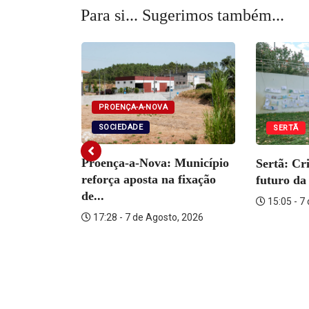
Para si... Sugerimos também...
PROENÇA-A-NOVA
SOCIEDADE
SERTÃ
DADE
Proença-a-Nova: Município
Sertã: Cr
tém
reforça aposta na fixação
futuro da 
ante por...
de...
15:05 - 7
o, 2026
17:28 - 7 de Agosto, 2026