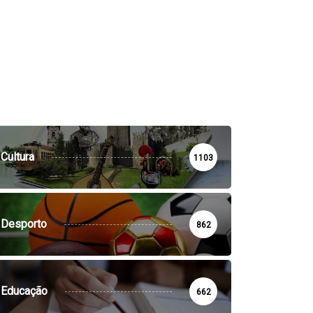
Cultura
1103
Desporto
862
Educação
662