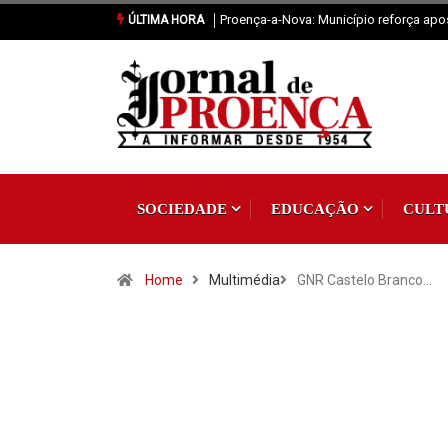
Sertã: Crianças imaginam o futuro da pr
ÚLTIMA HORA
SOCIEDADE
EDUCAÇÃO
CULT
Home
Multimédia
GNR Castelo Branco…