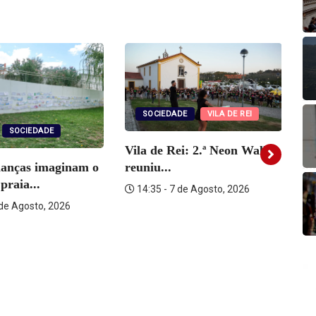
SOCIEDADE
VILA DE REI
SOCIEDADE
Vila de Rei: 2.ª Neon Walk
ianças imaginam o
reuniu...
Vi
praia...
14:35 - 7 de Agosto, 2026
ra
 de Agosto, 2026