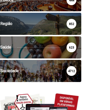
Política
444
Região
852
Saúde
623
SOCIEDADE
VILA DE REI
REGIÃO
SOCIEDADE
la de Rei monitoriza gás
Região: GNR detém
dão
suspeitos em flagrante por..
Sociedade
4712
12:21 - 7 de Agosto, 2026
14:15 - 6 de Agosto, 2026