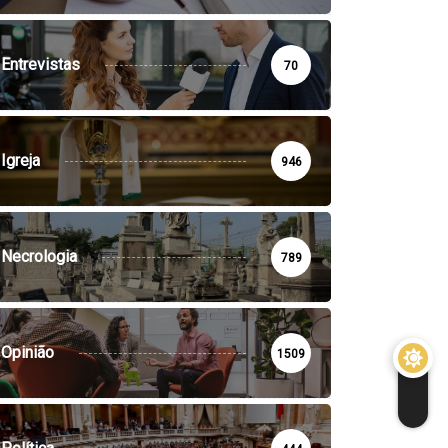
Entrevistas
70
Igreja
946
Necrologia
789
Opinião
1509