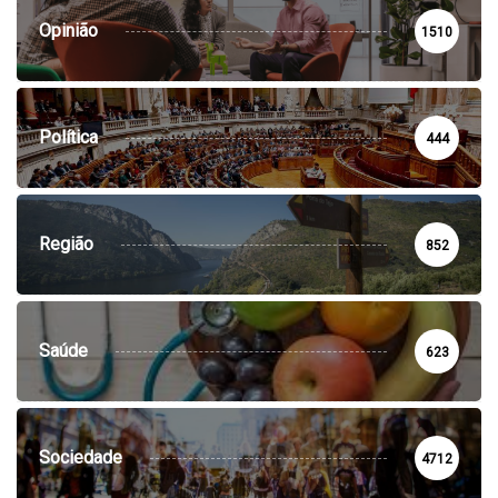
Opinião
1510
Política
444
Região
852
Saúde
623
Sociedade
4712