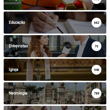
Educação
662
Entrevistas
70
Igreja
946
Necrologia
789