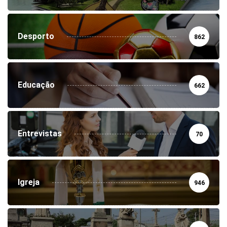
Desporto
862
Educação
662
Entrevistas
70
Igreja
946