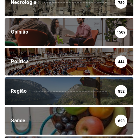
Necrologia
789
Opinião
1509
Política
444
Região
852
Saúde
623