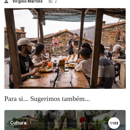
Virgílio Martins
2
Para si... Sugerimos também...
Cultura
1103