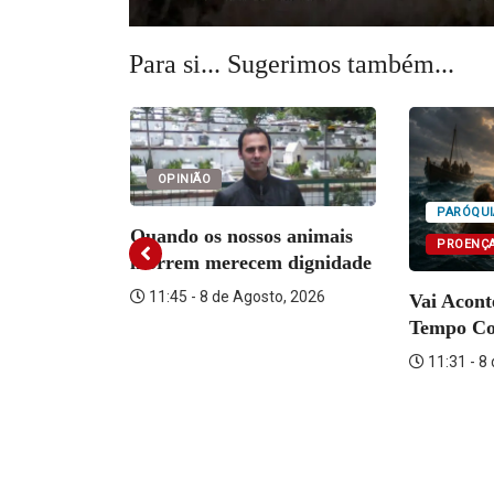
Para si... Sugerimos também...
OPINIÃO
PARÓQUI
A DE REI
Quando os nossos animais
PROENÇA
morrem merecem dignidade
Neon Walk
11:45 - 8 de Agosto, 2026
Vai Acon
Tempo C
o, 2026
11:31 - 8