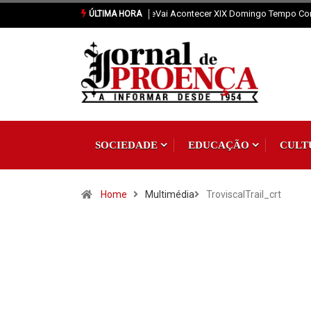
Vai Acontecer XIX Domingo Tempo C
ÚLTIMA HORA
SOCIEDADE
EDUCAÇÃO
CULT
Home
Multimédia
TroviscalTrail_crt