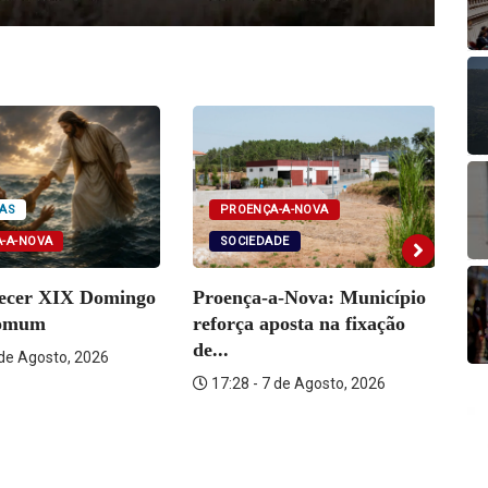
PROENÇA-A-NOVA
AS
SOCIEDADE
-A-NOVA
Proença-a-Nova: Município
tecer XIX Domingo
Se
reforça aposta na fixação
omum
fu
de...
 de Agosto, 2026
17:28 - 7 de Agosto, 2026