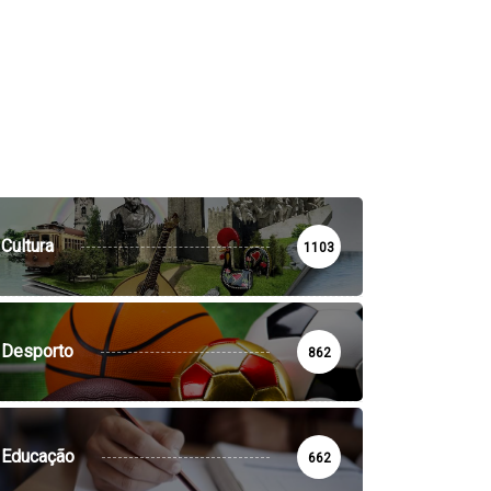
Cultura
1103
Desporto
862
Educação
662