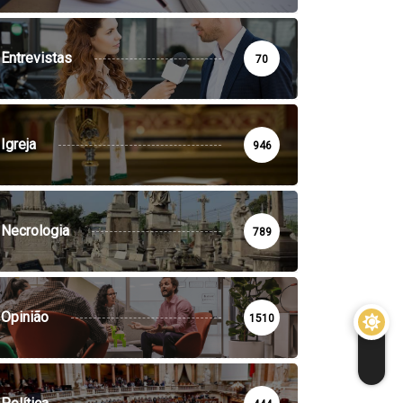
Entrevistas
70
Igreja
946
Necrologia
789
Opinião
1510