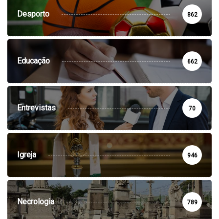
Desporto
862
Educação
662
Entrevistas
70
Igreja
946
Necrologia
789