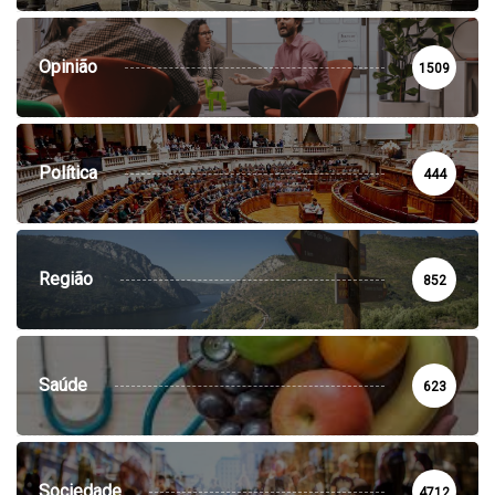
Opinião
1509
Política
444
Região
852
Saúde
623
Sociedade
4712