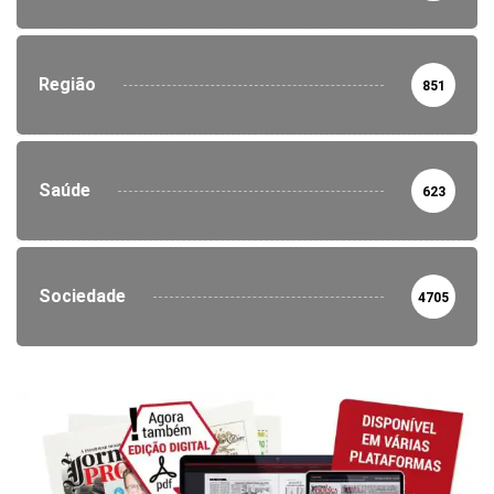
Região
851
Saúde
623
Sociedade
4705