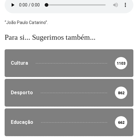
“João Paulo Catarino”.
Para si... Sugerimos também...
Cultura
1103
Desporto
862
Educação
662