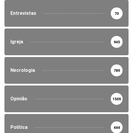
Entrevistas
70
Igreja
945
Necrologia
789
Opinião
1509
Política
444