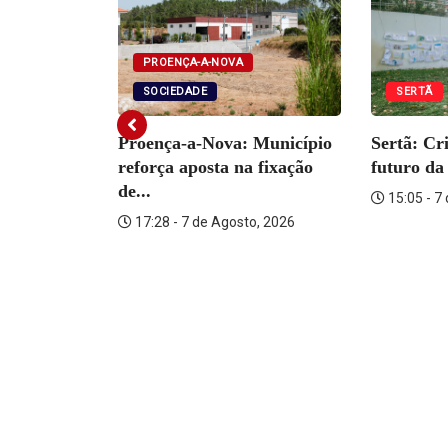
PROENÇA-A-NOVA
SOCIEDADE
SERTÃ
DADE
Proença-a-Nova: Município
Sertã: Cr
tém
reforça aposta na fixação
futuro da 
ante por...
de...
15:05 - 7
o, 2026
17:28 - 7 de Agosto, 2026