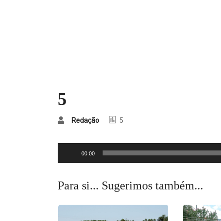
5
Redação
5
Reprodutor
00:00
de
áudio
Para si... Sugerimos também...