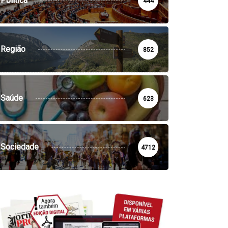
Política
444
Região
852
Saúde
623
Sociedade
4712