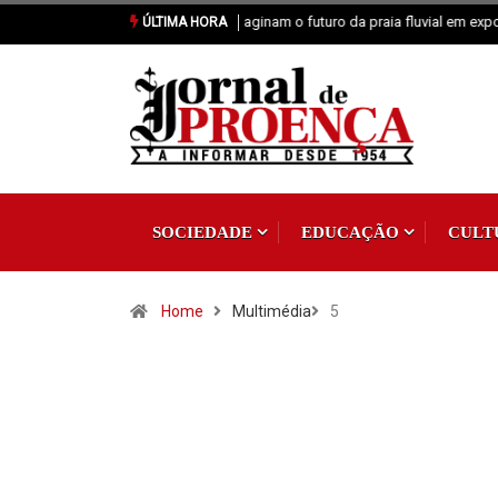
Vila de Rei: 2.ª Neon Walk reuniu mais 
ÚLTIMA HORA
SOCIEDADE
EDUCAÇÃO
CULT
Home
Multimédia
5