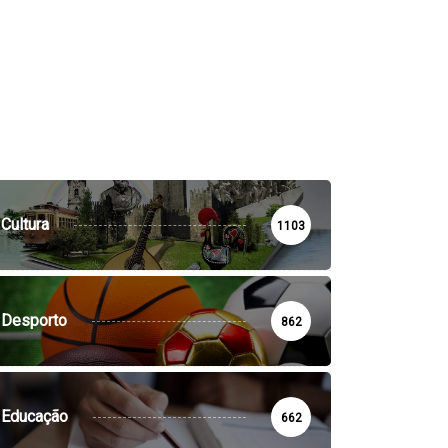
Cultura
1103
Desporto
862
Educação
662