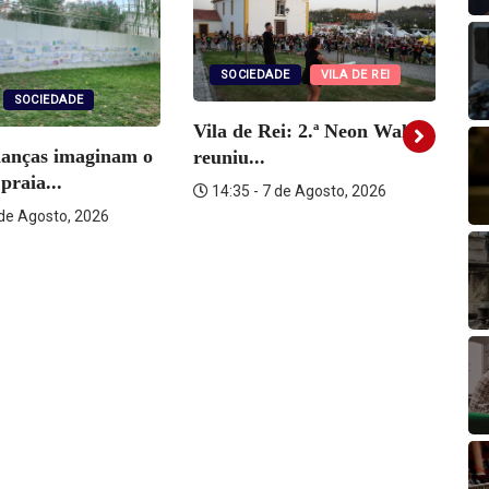
diminuir
o
volume.
SOCIEDADE
VILA DE REI
SOCIEDADE
Vila de Rei: 2.ª Neon Walk
ianças imaginam o
reuniu...
Vi
praia...
14:35 - 7 de Agosto, 2026
ra
 de Agosto, 2026