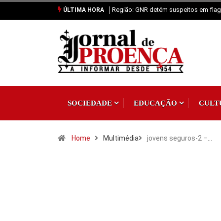
Região: GNR detém suspeitos em flagr
ÚLTIMA HORA
SOCIEDADE
EDUCAÇÃO
CULT
Home
Multimédia
jovens seguros-2 –…