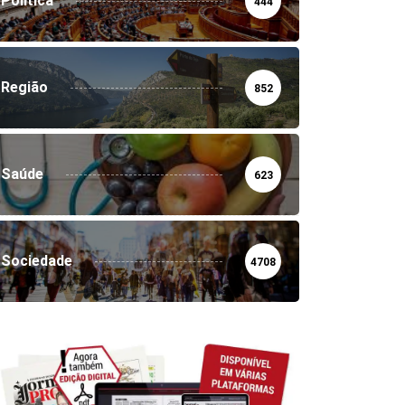
Política
444
Região
852
Saúde
623
Sociedade
4708