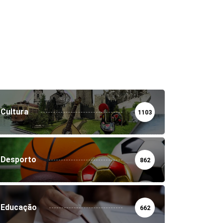
Cultura
1103
Desporto
862
Educação
662