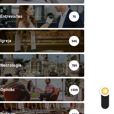
Entrevistas
70
Igreja
946
Necrologia
789
Opinião
1509