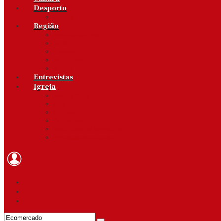
Desporto
ADCPN
Região
Proença-a-Nova
Sertã
Oleiros
Vila de Rei
Mação
Entrevistas
Igreja
Voz Do Papa
CEP
Diocese
Paróquias
Santa Casa Misericórdia
Preciosíssimo Sangue