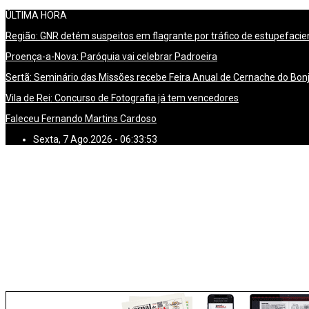
ÚLTIMA HORA
Região: GNR detém suspeitos em flagrante por tráfico de estupefacie
Proença-a-Nova: Paróquia vai celebrar Padroeira
Sertã: Seminário das Missões recebe Feira Anual de Cernache do Bon
Vila de Rei: Concurso de Fotografia já tem vencedores
Faleceu Fernando Martins Cardoso
Sexta, 7 Ago.2026 - 06:33:54