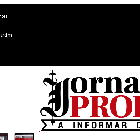
ntes
jardim