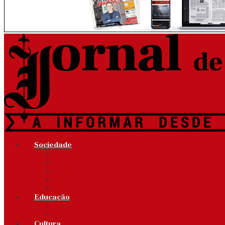
Sociedade
Associações
Ciência
Opinião
Política
Saúde
Educação
Escolas
Cpcj
Cultura