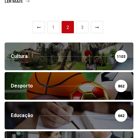
LER MAIS
1
2
3
Cultura
1103
Desporto
862
Educação
662