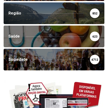
Região
852
Saúde
623
Sociedade
4712