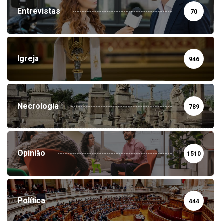
Entrevistas
70
Igreja
946
Necrologia
789
Opinião
1510
Política
444