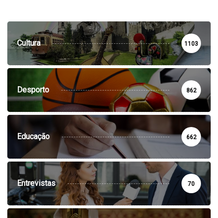
Cultura
1103
Desporto
862
Educação
662
Entrevistas
70