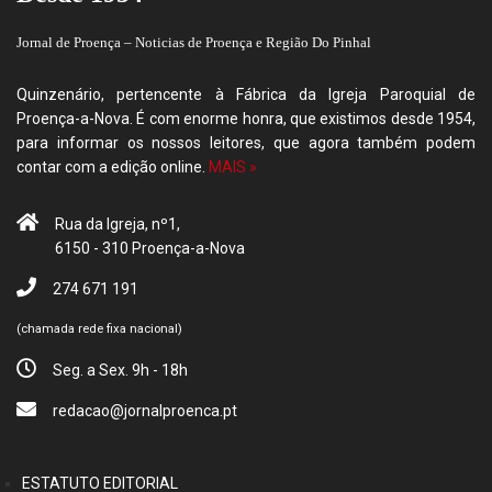
Jornal de Proença – Noticias de Proença e Região Do Pinhal
Quinzenário, pertencente à Fábrica da Igreja Paroquial de
Proença-a-Nova. É com enorme honra, que existimos desde 1954,
para informar os nossos leitores, que agora também podem
contar com a edição online.
MAIS »
Rua da Igreja, nº1,
6150 - 310 Proença-a-Nova
274 671 191
(chamada rede fixa nacional)
Seg. a Sex. 9h - 18h
redacao@jornalproenca.pt
ESTATUTO EDITORIAL