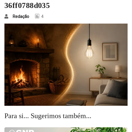
36ff0788d035
Redação
4
Para si... Sugerimos também...