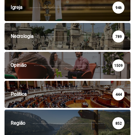
Igreja
946
Necrologia
789
Opinião
1509
Política
444
Região
852