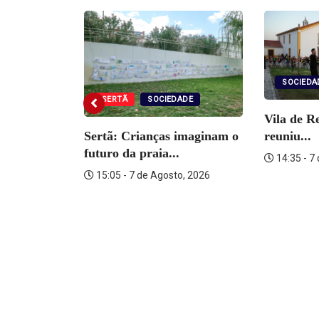
SOCIEDA
UIAS
SERTÃ
SOCIEDADE
Vila de R
 Paróquia
Sertã: Crianças imaginam o
reuniu...
oeira
futuro da praia...
14:35 - 7
o, 2026
15:05 - 7 de Agosto, 2026