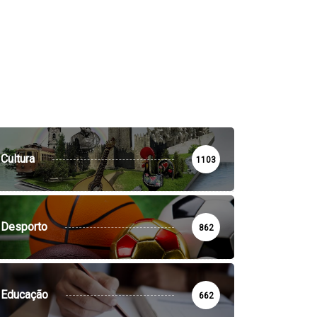
0796_n
Cultura
1103
Desporto
862
Educação
662