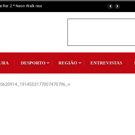
de 300 participantes
URA
DESPORTO
REGIÃO
ENTREVISTAS
80620914_1914553177007470796_n