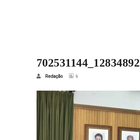
702531144_1283489
Redação
6