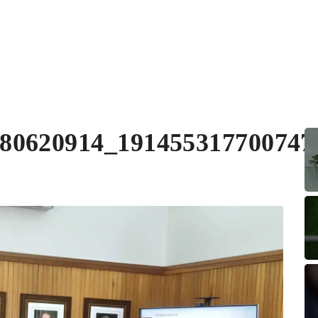
280620914_191455317700747