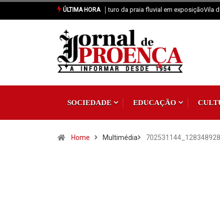
Vila de Rei: 2.ª Neon Walk reuniu mais 
ÚLTIMA HORA
SOCIEDADE
EDUCAÇÃO
CULT
Home
Multimédia
702531144_12834892