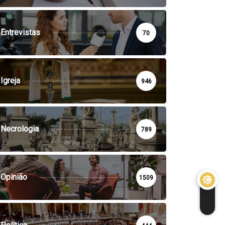
Entrevistas
70
Igreja
946
Necrologia
789
Opinião
1509