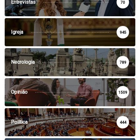
Entrevistas
70
Igreja
945
Necrologia
789
Opinião
1509
Política
444