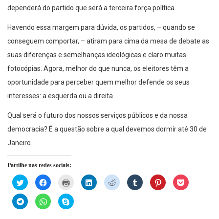
dependerá do partido que será a terceira força política.
Havendo essa margem para dúvida, os partidos, – quando se
conseguem comportar, – atiram para cima da mesa de debate as
suas diferenças e semelhanças ideológicas e claro muitas
fotocópias. Agora, melhor do que nunca, os eleitores têm a
oportunidade para perceber quem melhor defende os seus
interesses: a esquerda ou a direita.
Qual será o futuro dos nossos serviços públicos e da nossa
democracia? É a questão sobre a qual devemos dormir até 30 de
Janeiro.
Partilhe nas redes sociais:
Click
Click
Click
Click
Click
Click
Click
Click
to
to
to
to
to
to
to
to
share
share
print
share
share
share
share
share
on
on
(Opens
on
on
on
on
on
Click
Click
Click
Twitter
Facebook
in
LinkedIn
Reddit
Tumblr
Pinterest
Pocket
to
to
to
(Opens
(Opens
new
(Opens
(Opens
(Opens
(Opens
(Opens
share
share
share
in
in
window)
in
in
in
in
in
on
on
on