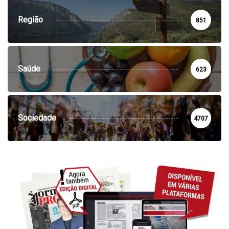
Região
851
Saúde
623
Sociedade
4707