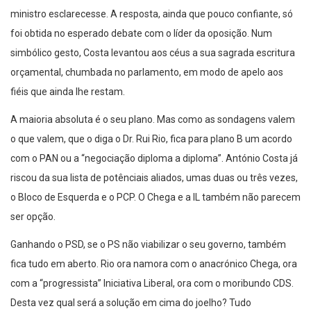
ministro esclarecesse. A resposta, ainda que pouco confiante, só
foi obtida no esperado debate com o líder da oposição. Num
simbólico gesto, Costa levantou aos céus a sua sagrada escritura
orçamental, chumbada no parlamento, em modo de apelo aos
fiéis que ainda lhe restam.
A maioria absoluta é o seu plano. Mas como as sondagens valem
o que valem, que o diga o Dr. Rui Rio, fica para plano B um acordo
com o PAN ou a “negociação diploma a diploma”. António Costa já
riscou da sua lista de potênciais aliados, umas duas ou três vezes,
o Bloco de Esquerda e o PCP. O Chega e a IL também não parecem
ser opção.
Ganhando o PSD, se o PS não viabilizar o seu governo, também
fica tudo em aberto. Rio ora namora com o anacrónico Chega, ora
com a “progressista” Iniciativa Liberal, ora com o moribundo CDS.
Desta vez qual será a solução em cima do joelho? Tudo