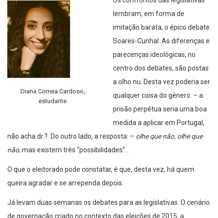
Os confrontos das legislativas
lembram, em forma de
imitação barata, o épico debate
Soares-Cunhal. As diferenças e
parecenças ideológicas, no
centro dos debates, são postas
a olho nu. Desta vez poderia ser
Diana Correia Cardoso,
qualquer coisa do género: – a
estudante
prisão perpétua seria uma boa
medida a aplicar em Portugal,
não acha dr.?. Do outro lado, a resposta: –
olhe que não, olhe que
não
, mas existem três “possibilidades”…
O que o eleitorado pode constatar, é que, desta vez, há quem
queira agradar e se arrependa depois.
Já levam duas semanas os debates para as legislativas. O cenário
de governação criado no contexto das eleições de 2015, a