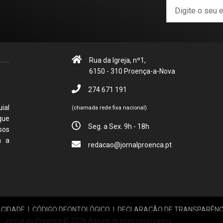
Rua da Igreja, nº1,
6150 - 310 Proença-a-Nova
274 671 191
ial
(chamada rede fixa nacional)
que
Seg. a Sex. 9h - 18h
sos
m a
redacao@jornalproenca.pt
ACIDADE
|
CÓDIGO DEONTOLÓGICO
|
DECLARAÇÃO DE TRANSPARÊNC
Jornal de Proença © 2026 Alguns direitos reservados