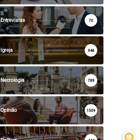
Entrevistas
70
Igreja
946
Necrologia
789
Opinião
1509