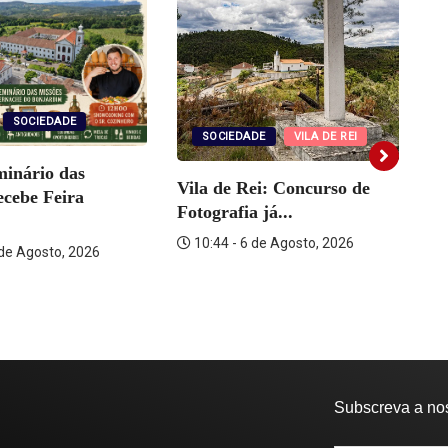
SOCIEDADE
SOCIEDADE
VILA DE REI
minário das
Vila de Rei: Concurso de
ecebe Feira
Fotografia já...
10:44 - 6 de Agosto, 2026
 de Agosto, 2026
Fa
C
Subscreva a no