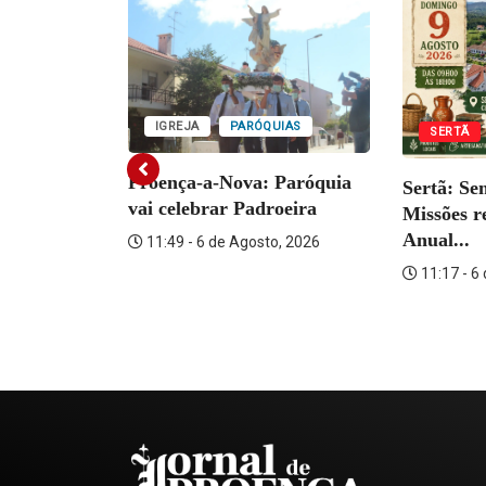
IGREJA
PARÓQUIAS
SERTÃ
DESPORTO
Proença-a-Nova: Paróquia
Sertã: Se
 dos
vai celebrar Padroeira
Missões r
Anual...
11:49 - 6 de Agosto, 2026
o, 2026
11:17 - 6