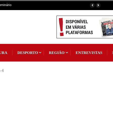
eira Anual de Cernache do Bonjardim
URA
DESPORTO
REGIÃO
ENTREVISTAS
6-4