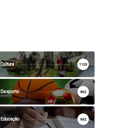
Cultura
1103
Desporto
862
Educação
662