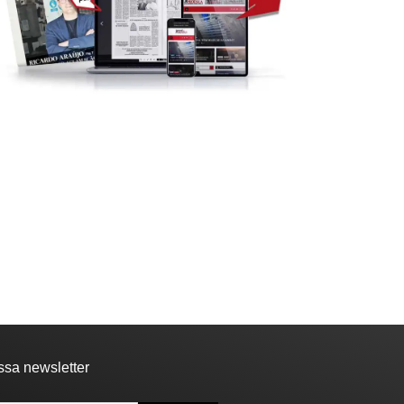
ASSOCIAÇÕES
DESPORTO
Vila de Rei: Casa dos
NECROLOGIA
Amigos do...
15:36 - 5 de Agosto, 2026
leceu Fernando Martins
ardoso
17:13 - 5 de Agosto, 2026
ssa newsletter