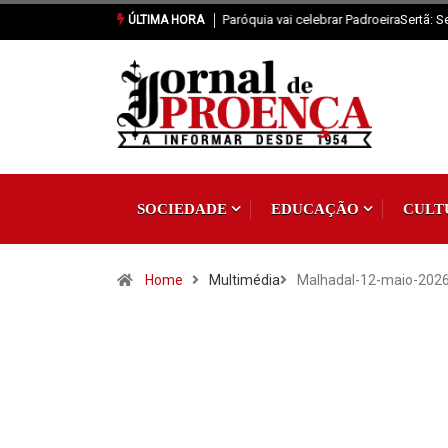
Sertã: Seminário das Missões recebe F
ÚLTIMA HORA
SOCIEDADE
EDUCAÇÃO
CULT
Home
Multimédia
Malhadal-12-maio-202