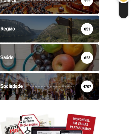
Política
444
Região
851
Saúde
623
Sociedade
4707