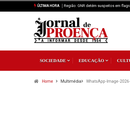
Proença-a-Nova: Paróquia vai celebrar 
ÚLTIMA HORA
SOCIEDADE
EDUCAÇÃO
CULT
Home
Multimédia
WhatsApp-Image-2026-