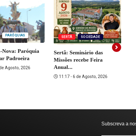
PARÓQUIAS
SERTÃ
SOCIEDADE
a-Nova: Paróquia
Sertã: Seminário das
Vi
rar Padroeira
Missões recebe Feira
Fo
Anual...
 de Agosto, 2026
11:17 - 6 de Agosto, 2026
Subscreva a no