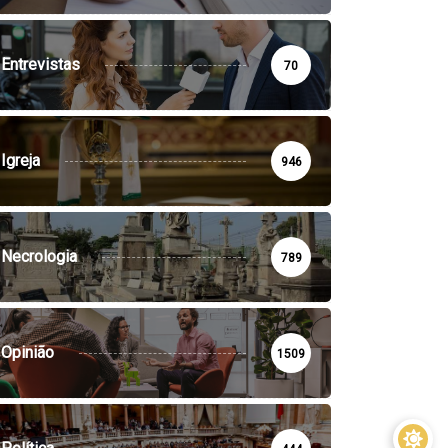
Entrevistas
70
Igreja
946
Necrologia
789
Opinião
1509