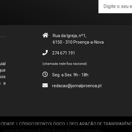
Rua da Igreja, nº1,
6150 - 310 Proença-a-Nova
274 671 191
ial
(chamada rede fixa nacional)
que
Seg. a Sex. 9h - 18h
sos
m a
redacao@jornalproenca.pt
ACIDADE
|
CÓDIGO DEONTOLÓGICO
|
DECLARAÇÃO DE TRANSPARÊNC
Jornal de Proença © 2026 Alguns direitos reservados