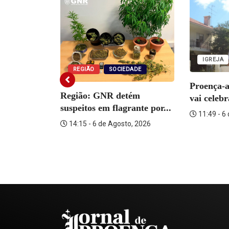
IGREJA
REGIÃO
SOCIEDADE
Proença-
Região: GNR detém
vai celeb
suspeitos em flagrante por...
11:49 - 6
14:15 - 6 de Agosto, 2026
o Martins
o, 2026