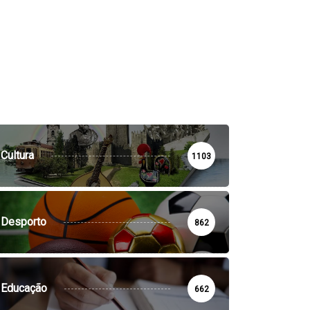
Cultura
1103
Desporto
862
Educação
662