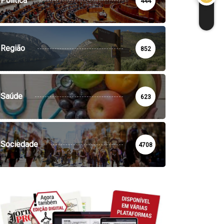
Política
444
Região
852
Saúde
623
Sociedade
4708