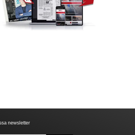
SOCIEDADE
VILA DE REI
la de Rei: Concurso de
NECROLOGIA
tografia já...
10:44 - 6 de Agosto, 2026
Faleceu Fernando Martins
Cardoso
17:13 - 5 de Agosto, 2026
ssa newsletter