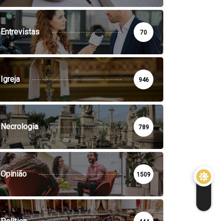
Entrevistas
70
Igreja
946
Necrologia
789
Opinião
1509