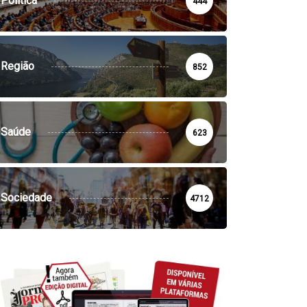
Política
444
SOCIEDADE
VILA DE REI
REGIÃO
SOCIEDADE
Região
852
la de Rei monitoriza gás
Região: GNR detém
dão
suspeitos em flagrante por..
12:21 - 7 de Agosto, 2026
14:15 - 6 de Agosto, 2026
Saúde
623
Sociedade
4712