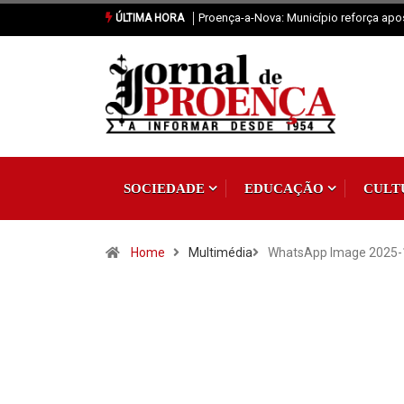
 reforça aposta na fixação de população
Sertã: Crianças imaginam o futuro da 
ÚLTIMA HORA
SOCIEDADE
EDUCAÇÃO
CULT
Home
Multimédia
WhatsApp Image 2025-