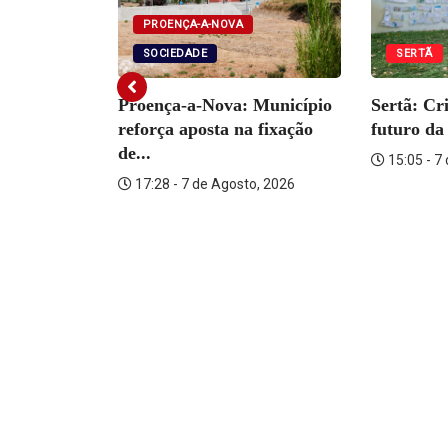
PROENÇA-A-NOVA
SOCIEDADE
SERTÃ
DADE
Proença-a-Nova: Município
Sertã: Cr
tém
reforça aposta na fixação
futuro da 
ante por...
de...
15:05 - 7
o, 2026
17:28 - 7 de Agosto, 2026