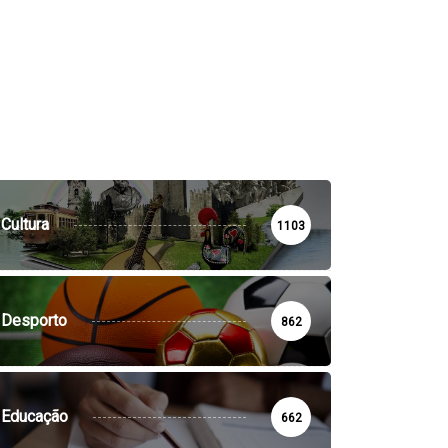
Cultura
1103
Desporto
862
Educação
662