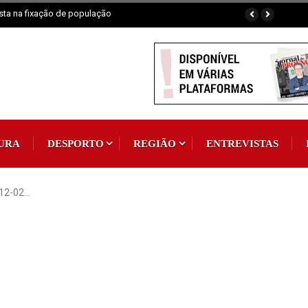
praia fluvial em exposição
URA
DESPORTO
REGIÃO
ENTREVISTAS
12-02…